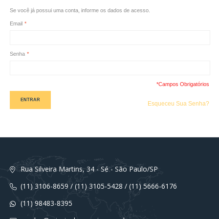
Se você já possui uma conta, informe os dados de acesso.
Email
*
Senha
*
*Campos Obrigatórios
ENTRAR
Esqueceu Sua Senha?
Rua Silveira Martins, 34 - Sé - São Paulo/SP
(11) 3106-8659 / (11) 3105-5428 / (11) 5666-6176
(11) 98483-8395