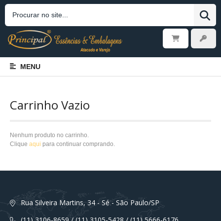
MENU
Carrinho Vazio
Nenhum produto no carrinho.
Clique
aqui
para continuar comprando.
Rua Silveira Martins, 34 - Sé - São Paulo/SP
(11) 3106-8659 / (11) 3105-5428 / (11) 5666-6176