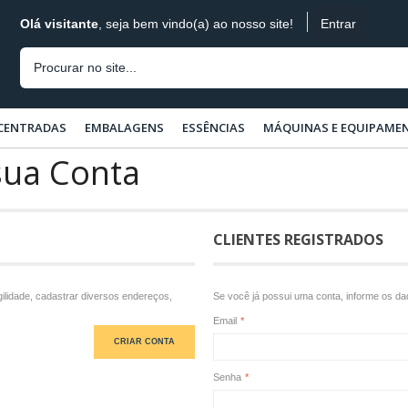
Entrar
Olá visitante
, seja bem vindo(a) ao nosso site!
CENTRADAS
EMBALAGENS
ESSÊNCIAS
MÁQUINAS E EQUIPAME
sua Conta
CLIENTES REGISTRADOS
ilidade, cadastrar diversos endereços,
Se você já possui uma conta, informe os d
Email
*
CRIAR CONTA
Senha
*