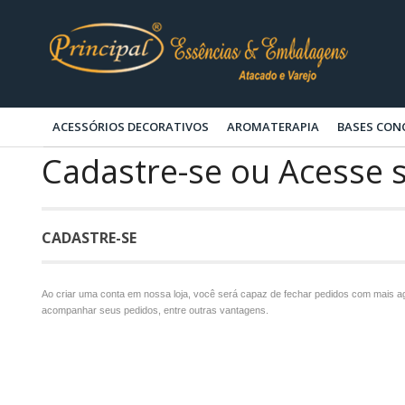
ACESSÓRIOS DECORATIVOS
AROMATERAPIA
BASES CON
Cadastre-se ou Acesse 
CADASTRE-SE
Ao criar uma conta em nossa loja, você será capaz de fechar pedidos com mais ag
acompanhar seus pedidos, entre outras vantagens.