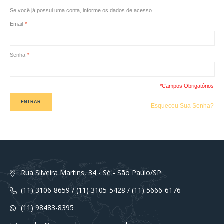
Se você já possui uma conta, informe os dados de acesso.
Email
*
Senha
*
*Campos Obrigatórios
ENTRAR
Esqueceu Sua Senha?
Rua Silveira Martins, 34 - Sé - São Paulo/SP
(11) 3106-8659 / (11) 3105-5428 / (11) 5666-6176
(11) 98483-8395