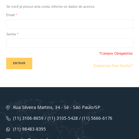
Se você já possui uma conta, informe os dados de acesso.
Email
*
Senha
*
*Campos Obrigatórios
ENTRAR
Esqueceu Sua Senha?
Rua Silveira Martins, 34 - Sé - São Paulo/SP
(11) 3106-8659 / (11) 3105-5428 / (11) 5666-6176
(11) 98483-8395