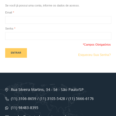
Se você já possui uma conta, informe os dados de acesso.
Email
*
Senha
*
*Campos Obrigatórios
ENTRAR
Esqueceu Sua Senha?
Rua Silveira Martins, 34 - Sé - São Paulo/SP
(11) 3106-8659 / (11) 3105-5428 / (11) 5666-6176
(11) 98483-8395