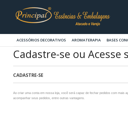
ACESSÓRIOS DECORATIVOS
AROMATERAPIA
BASES CON
Cadastre-se ou Acesse 
CADASTRE-SE
Ao criar uma conta em nossa loja, você será capaz de fechar pedidos com mais ag
acompanhar seus pedidos, entre outras vantagens.