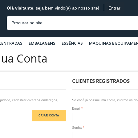
Entrar
Olá visitante
, seja bem vindo(a) ao nosso site!
CENTRADAS
EMBALAGENS
ESSÊNCIAS
MÁQUINAS E EQUIPAME
sua Conta
CLIENTES REGISTRADOS
ilidade, cadastrar diversos endereços,
Se você já possui uma conta, informe os d
Email
*
CRIAR CONTA
Senha
*