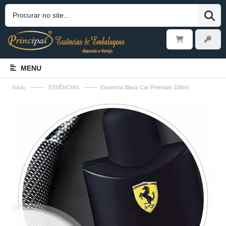
MENU
——
——
Início
ESSÊNCIAS
Essencia Black Car Premium 100ml