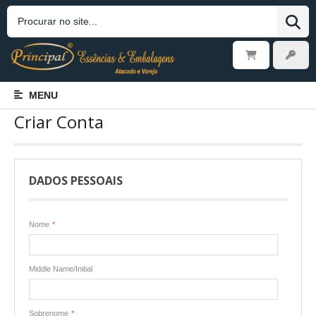
MENU
Criar Conta
DADOS PESSOAIS
Nome
*
Middle Name/Initial
Sobrenome
*