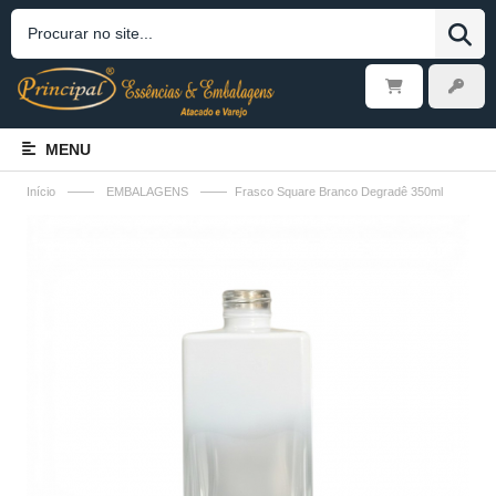
MENU
——
——
Início
EMBALAGENS
Frasco Square Branco Degradê 350ml