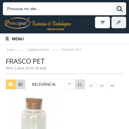
MENU
——
——
Início
EMBALAGENS
FRASCO PET
FRASCO PET
Itens 1 para 24 de 36 total
RELEVÂNCIA
12
24
48