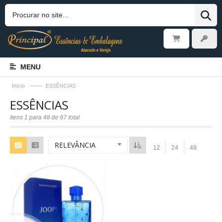
MENU
——
Início
ESSÊNCIAS
ESSÊNCIAS
Itens 1 para 48 de 67 total
RELEVÂNCIA
12
24
48