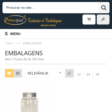
MENU
——
Início
EMBALAGENS
EMBALAGENS
Itens 73 para 96 de 390 total
RELEVÂNCIA
12
24
48