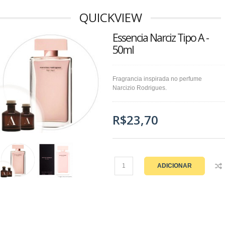
QUICKVIEW
Essencia Narciz Tipo A -
50ml
Fragrancia inspirada no perfume
Narcizio Rodrigues.
R$23,70
ADICIONAR